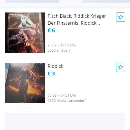
Pitch Black, Riddick Krieger
Der Finsternis, Riddick
Chroniken eines kriegers
€ 6
23.07. - 19:50 Uhr
5600 Einöden
Riddick
€ 3
05.08. - 07:51 Uhr
2326 Maria-Lanzendorf