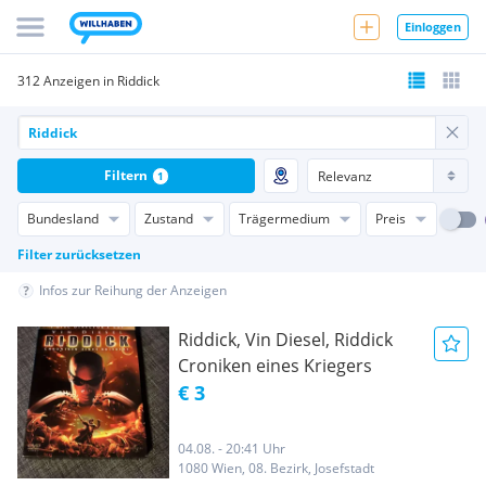
Einloggen
312 Anzeigen in Riddick
Filtern
1
Bundesland
Zustand
Trägermedium
Preis
Filter zurücksetzen
Infos zur Reihung der Anzeigen
Riddick, Vin Diesel, Riddick
Croniken eines Kriegers
€ 3
04.08. - 20:41 Uhr
1080 Wien, 08. Bezirk, Josefstadt