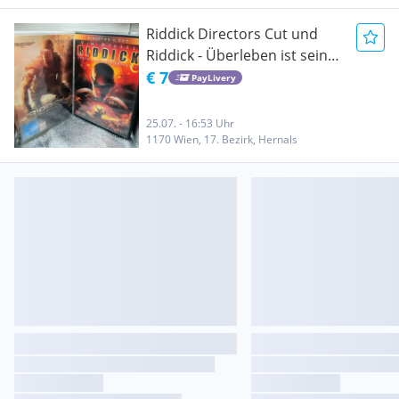
Riddick Directors Cut und
Riddick - Überleben ist seine
Rache DVD /#01
€ 7
PayLivery
25.07. - 16:53 Uhr
1170 Wien, 17. Bezirk, Hernals