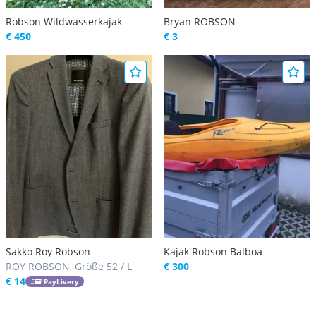
Robson Wildwasserkajak
Bryan ROBSON
€ 450
€ 3
Sakko Roy Robson
Kajak Robson Balboa
ROY ROBSON, Größe 52 / L
€ 300
€ 14
PayLivery