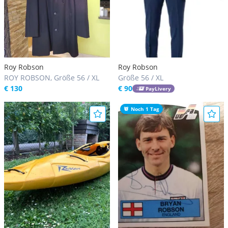
Roy Robson
Roy Robson
ROY ROBSON, Größe 56 / XL
Größe 56 / XL
€ 130
€ 90
PayLivery
Noch 1 Tag