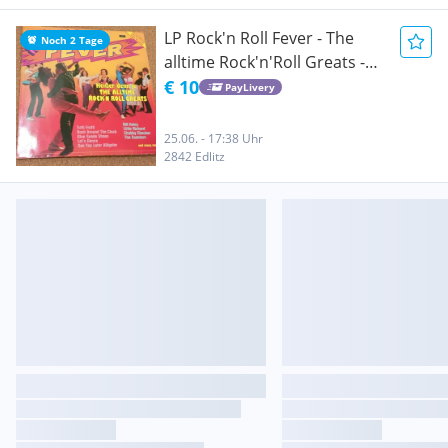
LP Rock'n Roll Fever - The
Noch 2 Tage
alltime Rock'n'Roll Greats -
Schallplatte - Langspielplatte
€ 10
PayLivery
- Vinyl -
25.06. - 17:38 Uhr
2842 Edlitz