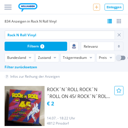
Einloggen
834 Anzeigen in Rock N Roll Vinyl
Filtern
1
Bundesland
Zustand
Trägermedium
Preis
Filter zurücksetzen
Infos zur Reihung der Anzeigen
ROCK´N´ROLL ROCK´N
´ROLL ON 45/ ROCK´N´ROLL
ON 45
€ 2
14.07. - 18:22 Uhr
4812 Pinsdorf