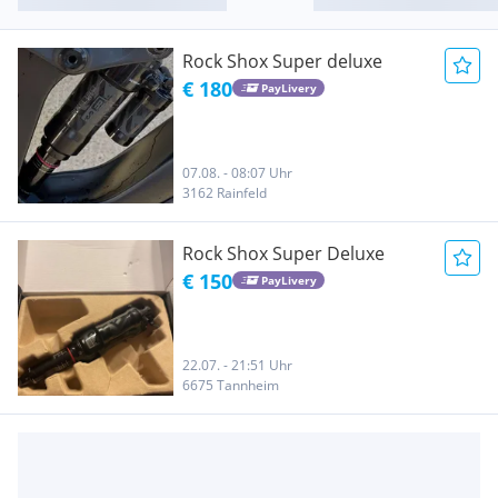
Rock Shox Super deluxe
€ 180
PayLivery
07.08. - 08:07 Uhr
3162 Rainfeld
Rock Shox Super Deluxe
€ 150
PayLivery
22.07. - 21:51 Uhr
6675 Tannheim