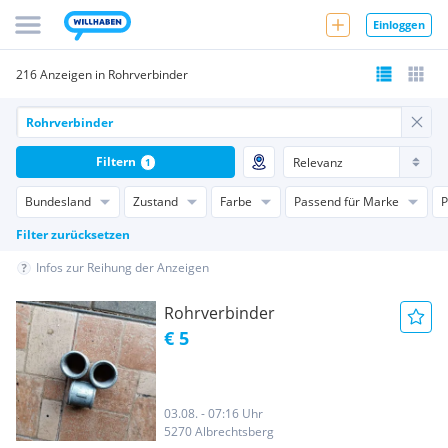
Einloggen
216 Anzeigen in Rohrverbinder
Filtern
1
Bundesland
Zustand
Farbe
Passend für Marke
P
Filter zurücksetzen
Infos zur Reihung der Anzeigen
Rohrverbinder
€ 5
03.08. - 07:16 Uhr
5270 Albrechtsberg