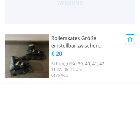
Rollerskates Größe
einstellbar zwischen
Schuhgröße 39 und 42
€ 20
Schuhgröße 39, 40, 41, 42
31.07. - 06:57 Uhr
6176 Völs