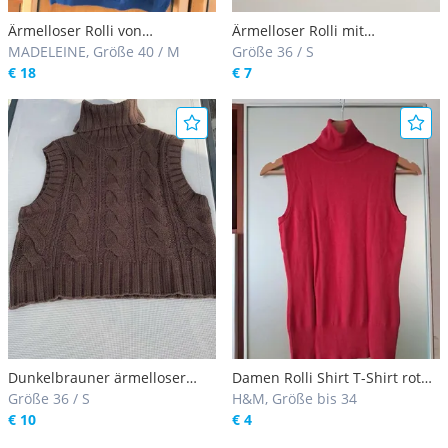
Ärmelloser Rolli von
Ärmelloser Rolli mit
Madeleine
MADELEINE, Größe 40 / M
Strassschnale
Größe 36 / S
€ 18
€ 7
Dunkelbrauner ärmelloser
Damen Rolli Shirt T-Shirt rot
Strickpullunder mit Rolli
Größe 36 / S
ärmellos Größe 34
H&M, Größe bis 34
neuwertig Gr. S
€ 10
€ 4