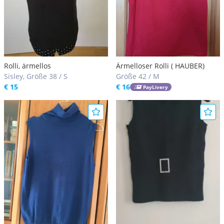
Rolli, ärmellos
Ärmelloser Rolli ( HAUBER)
Sisley, Größe 38 / S
Größe 42 / M
€ 15
€ 16
PayLivery