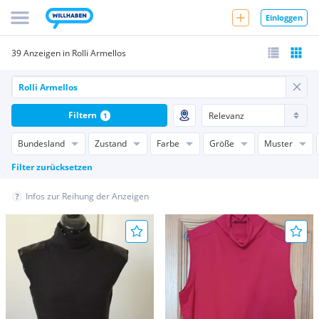
Einloggen
39 Anzeigen in Rolli Armellos
Filtern
1
Bundesland
Zustand
Farbe
Größe
Muster
Filter zurücksetzen
Infos zur Reihung der Anzeigen