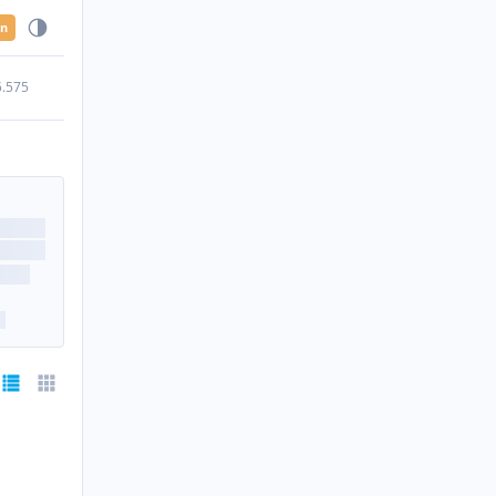
en
5.575