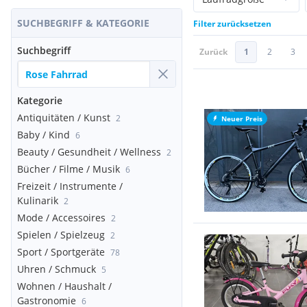
SUCHBEGRIFF & KATEGORIE
Filter zurücksetzen
Suchbegriff
Zurück
1
2
3
Kategorie
Antiquitäten / Kunst
2
Neuer Preis
Baby / Kind
6
Beauty / Gesundheit / Wellness
2
Bücher / Filme / Musik
6
Freizeit / Instrumente /
Kulinarik
2
Mode / Accessoires
2
Spielen / Spielzeug
2
Sport / Sportgeräte
78
Uhren / Schmuck
5
Wohnen / Haushalt /
Gastronomie
6