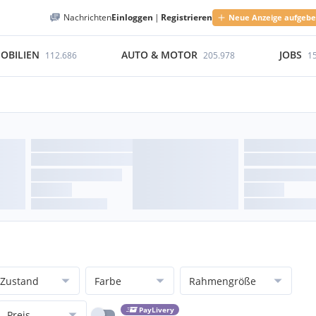
Nachrichten
Einloggen
|
Registrieren
Neue Anzeige aufgeb
OBILIEN
AUTO & MOTOR
JOBS
112.686
205.978
1
Zustand
Farbe
Rahmengröße
PayLivery
Preis