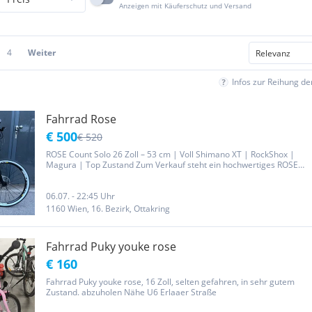
Anzeigen mit Käuferschutz und Versand
4
Weiter
Infos zur Reihung d
Fahrrad Rose
€ 500
€ 520
ROSE Count Solo 26 Zoll – 53 cm | Voll Shimano XT | RockShox |
Magura | Top Zustand Zum Verkauf steht ein hochwertiges ROSE
Count Solo 26 Zoll mit einer Rahmenhöhe von 53 cm. Das Fahrrad
wurde nur wenige Male gefahren und befindet sich technisch
sowie...
06.07. - 22:45 Uhr
1160 Wien, 16. Bezirk, Ottakring
Fahrrad Puky youke rose
€ 160
Fahrrad Puky youke rose, 16 Zoll, selten gefahren, in sehr gutem
Zustand. abzuholen Nähe U6 Erlaaer Straße