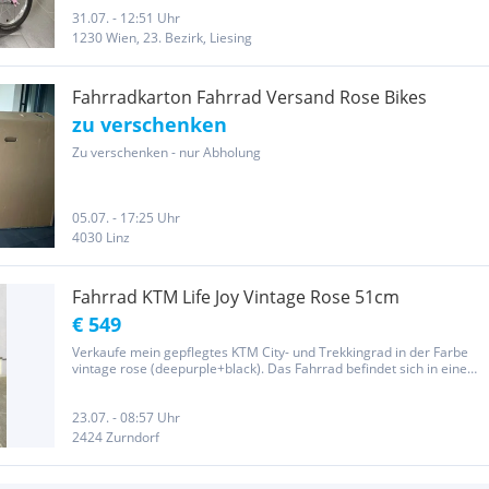
31.07. - 12:51 Uhr
1230 Wien, 23. Bezirk, Liesing
Fahrradkarton Fahrrad Versand Rose Bikes
zu verschenken
Zu verschenken - nur Abholung
05.07. - 17:25 Uhr
4030 Linz
Fahrrad KTM Life Joy Vintage Rose 51cm
€ 549
Verkaufe mein gepflegtes KTM City- und Trekkingrad in der Farbe
vintage rose (deepurple+black). Das Fahrrad befindet sich in einem
guten, gepflegten und sofort fahrbereiten Zustand. Normale
Gebrauchsspuren sind vorhanden, technisch funktioniert alles...
23.07. - 08:57 Uhr
2424 Zurndorf