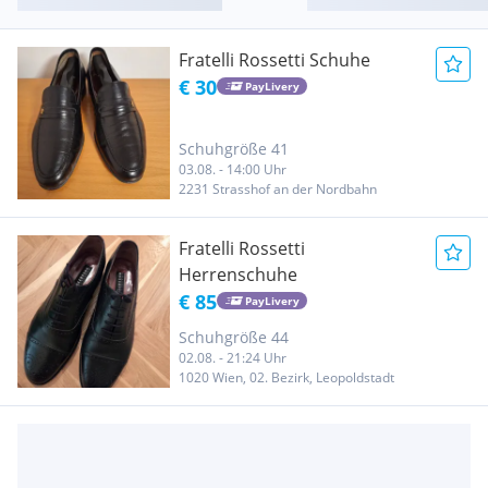
Fratelli Rossetti Schuhe
€ 30
PayLivery
Schuhgröße 41
03.08. - 14:00 Uhr
2231 Strasshof an der Nordbahn
Fratelli Rossetti
Herrenschuhe
€ 85
PayLivery
Schuhgröße 44
02.08. - 21:24 Uhr
1020 Wien, 02. Bezirk, Leopoldstadt