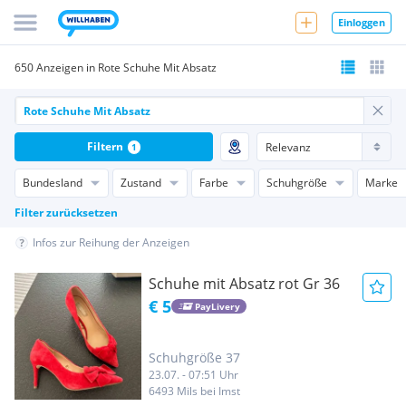
Einloggen
650 Anzeigen in Rote Schuhe Mit Absatz
Filtern
1
Bundesland
Zustand
Farbe
Schuhgröße
Marke
Filter zurücksetzen
Infos zur Reihung der Anzeigen
Schuhe mit Absatz rot Gr 36
€ 5
PayLivery
Schuhgröße 37
23.07. - 07:51 Uhr
6493 Mils bei Imst