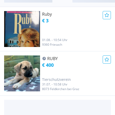
Ruby
€ 3
01.08. - 10:54 Uhr
9360 Friesach
RUBY
€ 400
Tierschutzverein
31.07. - 10:58 Uhr
8073 Feldkirchen bei Graz