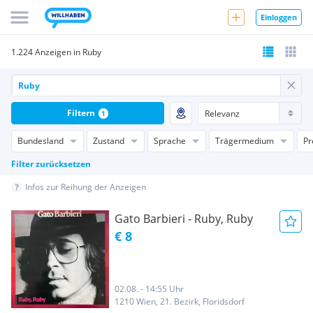
Einloggen
1.224 Anzeigen in Ruby
Filtern
1
Bundesland
Zustand
Sprache
Trägermedium
Pr
Filter zurücksetzen
Infos zur Reihung der Anzeigen
Gato Barbieri - Ruby, Ruby
€ 8
02.08. - 14:55 Uhr
1210 Wien, 21. Bezirk, Floridsdorf