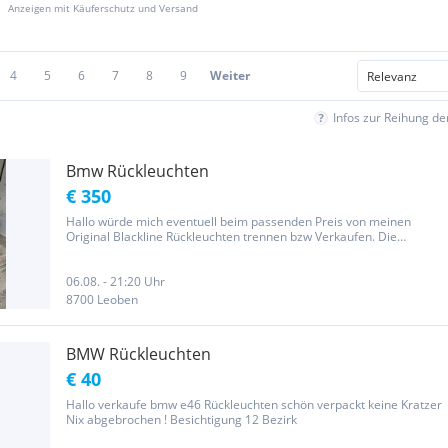
Anzeigen mit Käuferschutz und Versand
4
5
6
7
8
9
Weiter
Infos zur Reihung d
Bmw Rückleuchten
€ 350
Hallo würde mich eventuell beim passenden Preis von meinen
Original Blackline Rückleuchten trennen bzw Verkaufen. Die
Rückleuchten sind in einem allgemeinen guten Zustand. Preis vhb.
06.08. - 21:20 Uhr
8700 Leoben
BMW Rückleuchten
€ 40
Hallo verkaufe bmw e46 Rückleuchten schön verpackt keine Kratzer
Nix abgebrochen ! Besichtigung 12 Bezirk