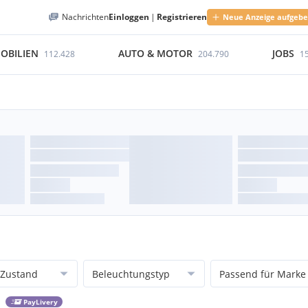
Nachrichten
Einloggen
|
Registrieren
Neue Anzeige aufgeb
OBILIEN
AUTO & MOTOR
JOBS
112.428
204.790
1
Zustand
Beleuchtungstyp
Passend für Marke
PayLivery