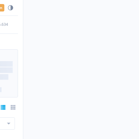
en
5.634