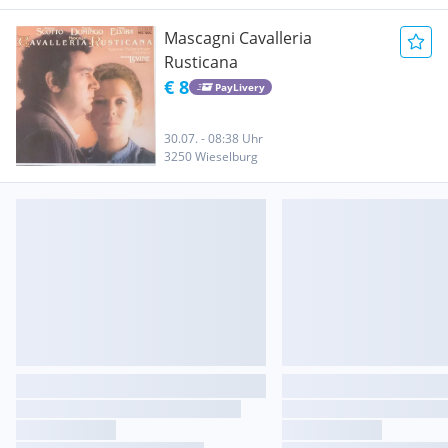
Mascagni Cavalleria
Rusticana
€ 8
PayLivery
30.07. - 08:38 Uhr
3250 Wieselburg