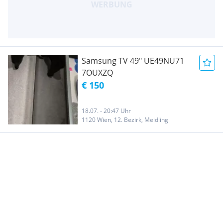
Samsung TV 49" UE49NU71
7OUXZQ
€ 150
18.07. - 20:47 Uhr
1120 Wien, 12. Bezirk, Meidling