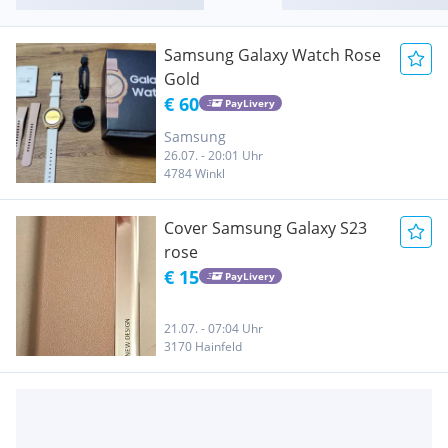
Samsung Galaxy Watch Rose
Gold
€ 60
PayLivery
Samsung
26.07. - 20:01 Uhr
4784 Winkl
Cover Samsung Galaxy S23
rose
€ 15
PayLivery
21.07. - 07:04 Uhr
3170 Hainfeld