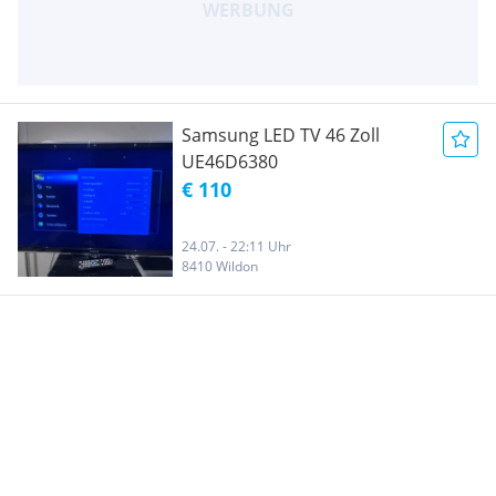
Samsung LED TV 46 Zoll
UE46D6380
€ 110
24.07. - 22:11 Uhr
8410 Wildon