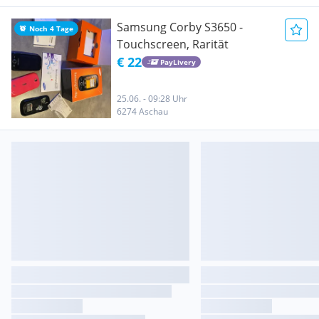
Samsung Corby S3650 -
Noch 4 Tage
Touchscreen, Rarität
€ 22
PayLivery
25.06. - 09:28 Uhr
6274 Aschau