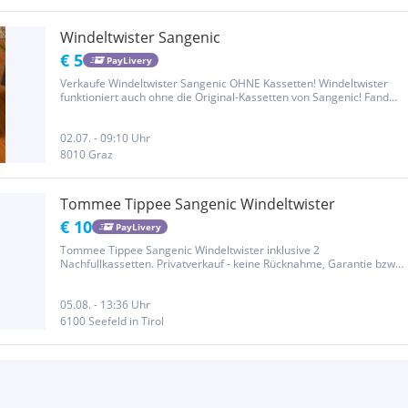
Windeltwister Sangenic
€ 5
PayLivery
Verkaufe Windeltwister Sangenic OHNE Kassetten! Windeltwister
funktioniert auch ohne die Original-Kassetten von Sangenic! Fand
ihn immer super geruchsfrei! Selbstabholung in Graz/Geidorf oder
Versand (Kosten trägt Käufer)!
02.07. - 09:10 Uhr
8010 Graz
Tommee Tippee Sangenic Windeltwister
€ 10
PayLivery
Tommee Tippee Sangenic Windeltwister inklusive 2
Nachfullkassetten. Privatverkauf - keine Rücknahme, Garantie bzw.
Gewährleistung
05.08. - 13:36 Uhr
6100 Seefeld in Tirol