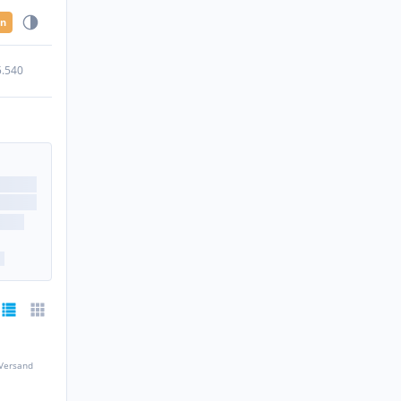
en
5.540
 Versand