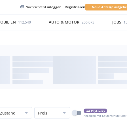
Nachrichten
Einloggen
|
Registrieren
Neue Anzeige aufgeb
OBILIEN
AUTO & MOTOR
JOBS
112.540
206.073
1
PayLivery
Zustand
Preis
Anzeigen mit Käuferschutz und