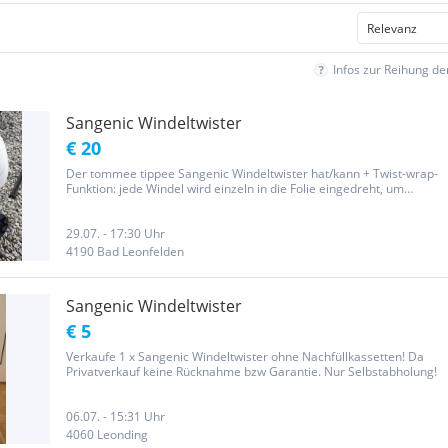
Infos zur Reihung d
Sangenic Windeltwister
€ 20
Der tommee tippee Sangenic Windeltwister hat/kann + Twist-wrap-
Funktion: jede Windel wird einzeln in die Folie eingedreht, um
Geruch und Keime zu verschließen. Schnell und praktisch. + Die
antibakterielle Folie beseitigt 99% aller Keime bei Kontakt und...
29.07. - 17:30 Uhr
4190 Bad Leonfelden
Sangenic Windeltwister
€ 5
Verkaufe 1 x Sangenic Windeltwister ohne Nachfüllkassetten! Da
Privatverkauf keine Rücknahme bzw Garantie. Nur Selbstabholung!
06.07. - 15:31 Uhr
4060 Leonding