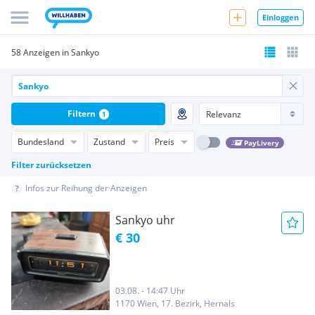
Einloggen
58 Anzeigen in Sankyo
Filtern
1
Bundesland
Zustand
Preis
PayLivery
Filter zurücksetzen
Infos zur Reihung der Anzeigen
Sankyo uhr
€ 30
03.08. - 14:47 Uhr
1170 Wien, 17. Bezirk, Hernals