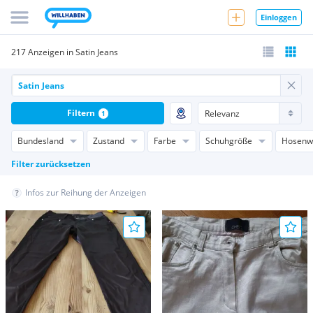
Einloggen
217 Anzeigen in Satin Jeans
Filtern
1
Bundesland
Zustand
Farbe
Schuhgröße
Hosenw
Filter zurücksetzen
Infos zur Reihung der Anzeigen