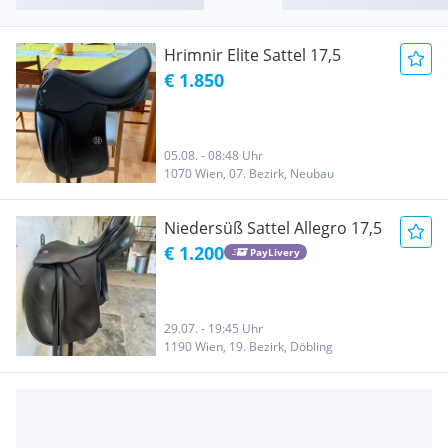
Hrimnir Elite Sattel 17,5
€ 1.850
05.08. - 08:48 Uhr
1070 Wien, 07. Bezirk, Neubau
Niedersüß Sattel Allegro 17,5
€ 1.200
PayLivery
29.07. - 19:45 Uhr
1190 Wien, 19. Bezirk, Döbling