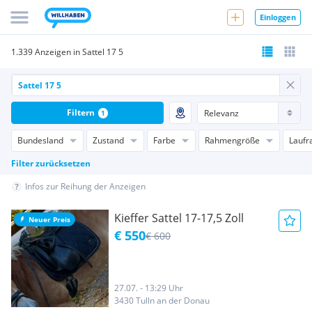
Einloggen
1.339 Anzeigen in Sattel 17 5
Filtern
1
Bundesland
Zustand
Farbe
Rahmengröße
Laufr
Filter zurücksetzen
Infos zur Reihung der Anzeigen
Kieffer Sattel 17-17,5 Zoll
Neuer Preis
€ 550
€ 600
27.07. - 13:29 Uhr
3430 Tulln an der Donau