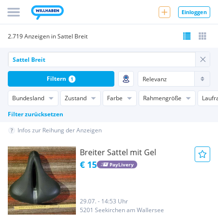
Einloggen
2.719 Anzeigen in Sattel Breit
Filtern
1
Bundesland
Zustand
Farbe
Rahmengröße
Laufr
Filter zurücksetzen
Infos zur Reihung der Anzeigen
Breiter Sattel mit Gel
€ 15
PayLivery
29.07. - 14:53 Uhr
5201 Seekirchen am Wallersee