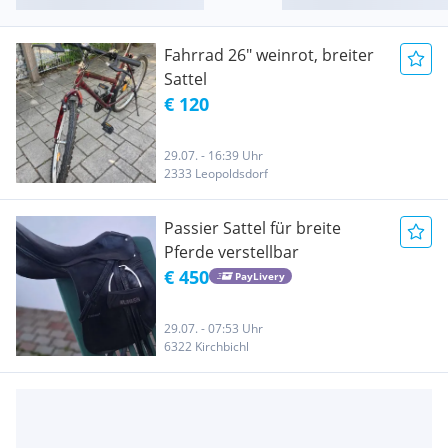
Fahrrad 26" weinrot, breiter
Sattel
€ 120
29.07. - 16:39 Uhr
2333 Leopoldsdorf
Passier Sattel für breite
Pferde verstellbar
€ 450
PayLivery
29.07. - 07:53 Uhr
6322 Kirchbichl