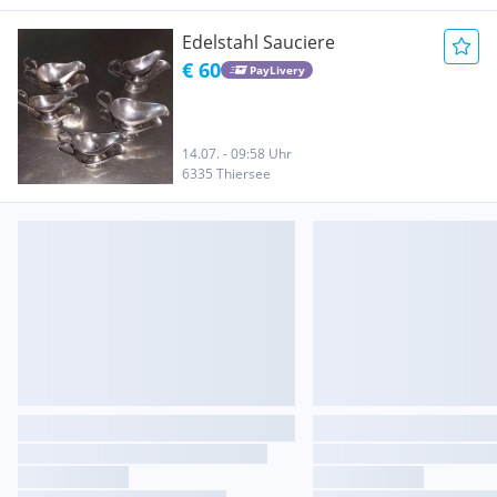
Edelstahl Sauciere
€ 60
PayLivery
14.07. - 09:58 Uhr
6335 Thiersee