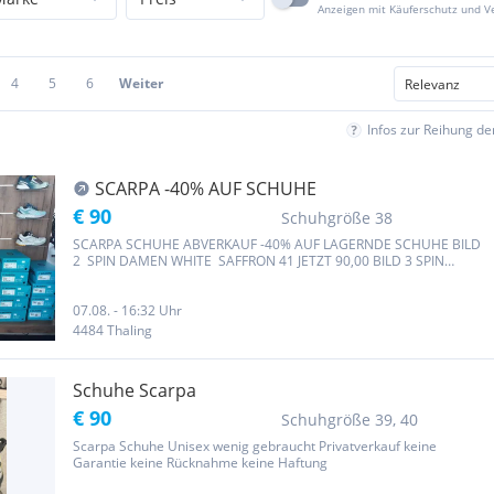
Anzeigen mit Käuferschutz und V
4
5
6
Weiter
Infos zur Reihung d
SCARPA -40% AUF SCHUHE
€ 90
Schuhgröße 38
SCARPA SCHUHE ABVERKAUF -40% AUF LAGERNDE SCHUHE BILD
2 SPIN DAMEN WHITE SAFFRON 41 JETZT 90,00 BILD 3 SPIN
HERREN AZUR JETZT 90,00 AUSVERKAUFT !!! BILD 4 RIBELE
HERREN LIME 46 JETZT 114,00 BILD 5 MESCALITO GTX HERREN
TAUPE 46 JETZT 132,00 BILD 6...
07.08. - 16:32 Uhr
4484 Thaling
Schuhe Scarpa
€ 90
Schuhgröße 39, 40
Scarpa Schuhe Unisex wenig gebraucht Privatverkauf keine
Garantie keine Rücknahme keine Haftung