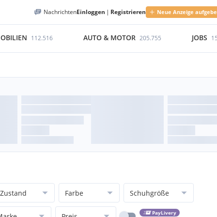
Nachrichten
Einloggen
|
Registrieren
Neue Anzeige aufgeb
OBILIEN
AUTO & MOTOR
JOBS
112.516
205.755
1
Zustand
Farbe
Schuhgröße
PayLivery
Marke
Preis