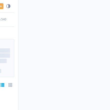
en
5.540