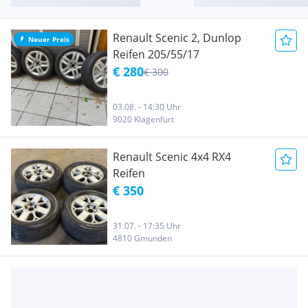
Renault Scenic 2, Dunlop
Neuer Preis
Reifen 205/55/17
€ 280
€ 300
03.08. - 14:30 Uhr
9020 Klagenfurt
Renault Scenic 4x4 RX4
Reifen
€ 350
31.07. - 17:35 Uhr
4810 Gmunden