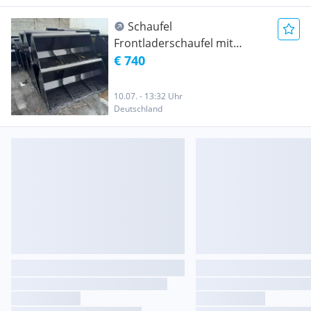
Schaufel
Frontladerschaufel mit
Euroaufnahme 200cm
€ 740
10.07. - 13:32 Uhr
Deutschland