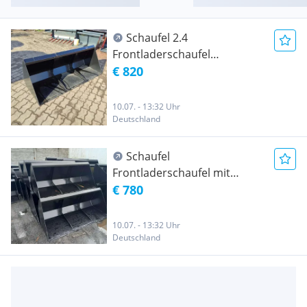
Schaufel 2.4
Frontladerschaufel
Euroaufnahme Neu Löffel
€ 820
10.07. - 13:32 Uhr
Deutschland
Schaufel
Frontladerschaufel mit
euroaufnahme 2,2 Neu
€ 780
10.07. - 13:32 Uhr
Deutschland