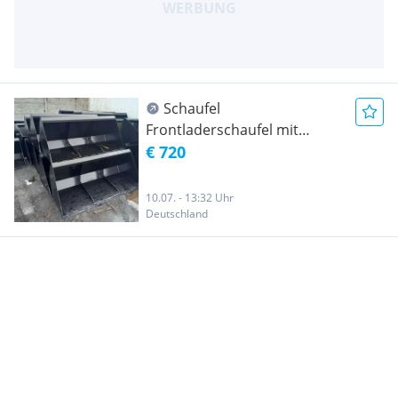
Schaufel
Frontladerschaufel mit
euroaufnahme 1,8m
€ 720
10.07. - 13:32 Uhr
Deutschland