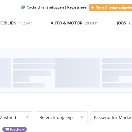
Nachrichten
Einloggen
|
Registrieren
Neue Anzeige aufgeb
OBILIEN
AUTO & MOTOR
JOBS
112.447
203.931
1
Zustand
Beleuchtungstyp
Passend für Marke
PayLivery