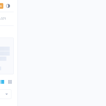
en
5.571