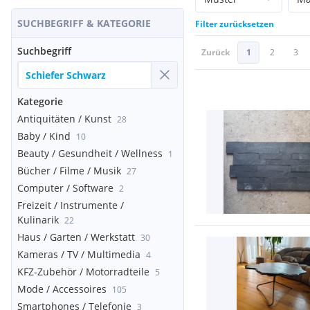
SUCHBEGRIFF & KATEGORIE
Filter zurücksetzen
Suchbegriff
Zurück
1
2
3
Kategorie
Antiquitäten / Kunst
28
Baby / Kind
10
Beauty / Gesundheit / Wellness
1
Bücher / Filme / Musik
27
Computer / Software
2
Freizeit / Instrumente /
Kulinarik
22
Haus / Garten / Werkstatt
30
Kameras / TV / Multimedia
4
KFZ-Zubehör / Motorradteile
5
Mode / Accessoires
105
Smartphones / Telefonie
3