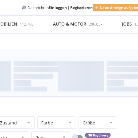
Nachrichten
Einloggen
|
Registrieren
Neue Anzeige aufgeb
OBILIEN
AUTO & MOTOR
JOBS
112.760
206.657
1
Zustand
Farbe
Größe
PayLivery
rke
Preis