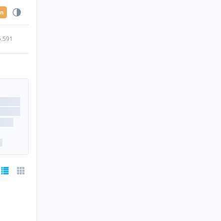
en
5.591