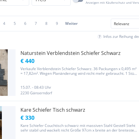
Anzeigen mit Käuferschutz und Ver
4
5
6
7
8
9
Weiter
Infos zur Reihung d
Naturstein Verblendstein Schiefer Schwarz
€ 440
Verkaufe Verblendstein Schiefer Schwarz. 36 Packungen x 0,495 m²
= 17,82m². Wegen Planänderung wird nicht mehr gebraucht. 1 Stück
hat die Maße 60x15 cm.
15.07. - 08:43 Uhr
2230 Gänserndorf
Kare Schiefer Tisch schwarz
€ 330
Kare Schiefer Couchtisch schwarz mit massiven Stahl Gestell Steht
sehr stabil und wackelt nicht Größe 97cm x breite an der breitesten
Stelle 80cm Höhe 45cm