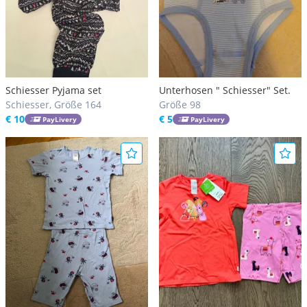
Schiesser Pyjama set
Unterhosen " Schiesser" Set.
Schiesser, Größe 164
Größe 98
€ 10
€ 5
PayLivery
PayLivery