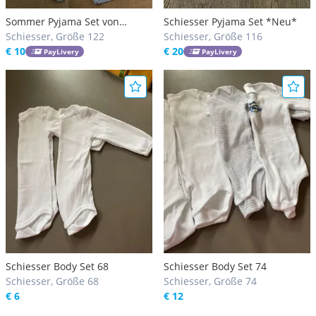
Sommer Pyjama Set von
Schiesser Pyjama Set *Neu*
Schiesser
Schiesser, Größe 122
Schiesser, Größe 116
€ 10
€ 20
PayLivery
PayLivery
Schiesser Body Set 68
Schiesser Body Set 74
Schiesser, Größe 68
Schiesser, Größe 74
€ 6
€ 12