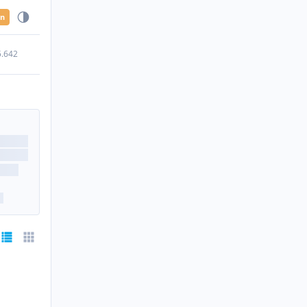
en
5.642