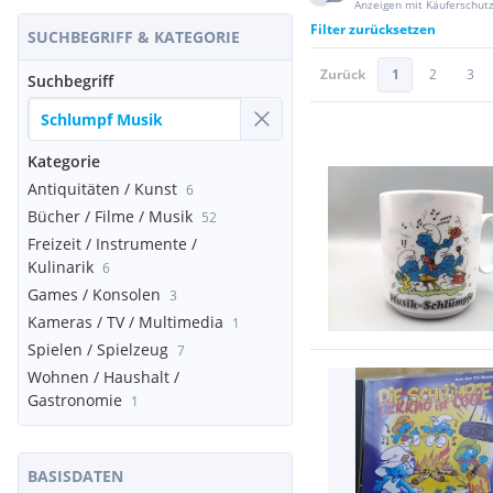
Anzeigen mit Käuferschut
Filter zurücksetzen
SUCHBEGRIFF & KATEGORIE
Zurück
1
2
3
Suchbegriff
Kategorie
Antiquitäten / Kunst
6
Bücher / Filme / Musik
52
Freizeit / Instrumente /
Kulinarik
6
Games / Konsolen
3
Kameras / TV / Multimedia
1
Spielen / Spielzeug
7
Wohnen / Haushalt /
Gastronomie
1
BASISDATEN