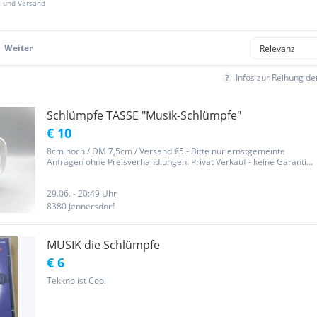
z und Versand
Weiter
Infos zur Reihung d
Schlümpfe TASSE "Musik-Schlümpfe"
€ 10
8cm hoch / DM 7,5cm / Versand €5.- Bitte nur ernstgemeinte
Anfragen ohne Preisverhandlungen. Privat Verkauf - keine Garantie
oder Rücknahme.
29.06. - 20:49 Uhr
8380 Jennersdorf
MUSIK die Schlümpfe
€ 6
Tekkno ist Cool