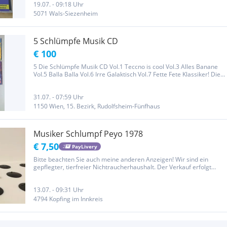
19.07. - 09:18 Uhr
5071 Wals-Siezenheim
5 Schlümpfe Musik CD
€ 100
5 Die Schlümpfe Musik CD Vol.1 Teccno is cool Vol.3 Alles Banane
Vol.5 Balla Balla Vol.6 Irre Galaktisch Vol.7 Fette Fete Klassiker! Die
Schlümpfe* – Balla Balla Vol.5 Format: CD, Veröffentlicht: 1997 Im
Schlumpfenland (Nur Geträumt) 3:34 Jedes Kind...
31.07. - 07:59 Uhr
1150 Wien, 15. Bezirk, Rudolfsheim-Fünfhaus
Musiker Schlumpf Peyo 1978
€ 7,50
PayLivery
Bitte beachten Sie auch meine anderen Anzeigen! Wir sind ein
gepflegter, tierfreier Nichtraucherhaushalt. Der Verkauf erfolgt
unter Ausschluss jeglicher Gewähr­leistung.
13.07. - 09:31 Uhr
4794 Kopfing im Innkreis