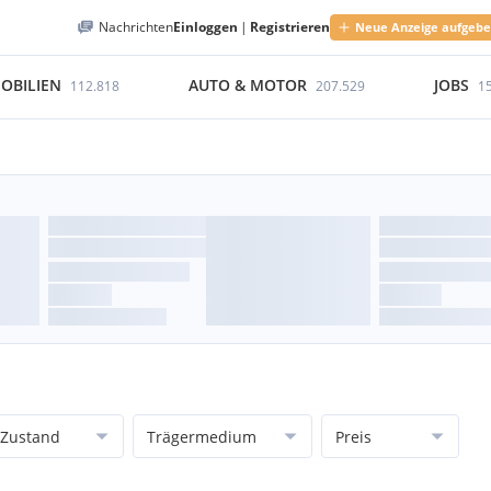
Nachrichten
Einloggen
|
Registrieren
Neue Anzeige aufgeb
OBILIEN
AUTO & MOTOR
JOBS
112.818
207.529
1
Zustand
Trägermedium
Preis