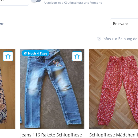
Anzeigen mit Käuferschutz und Versand
er
Infos zur Reihung d
Noch 4 Tage
Jeans 116 Rakete Schlupfhose
Schlupfhose Mädchen