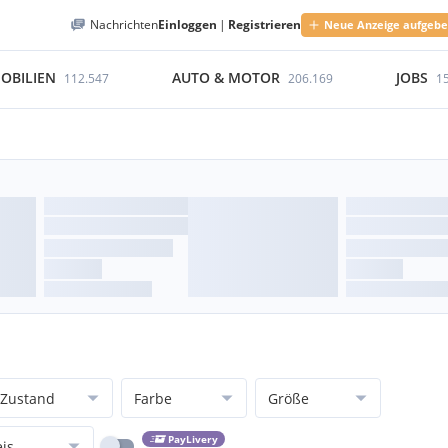
Nachrichten
Einloggen
|
Registrieren
Neue Anzeige aufgeb
OBILIEN
AUTO & MOTOR
JOBS
112.547
206.169
1
Zustand
Farbe
Größe
PayLivery
eis