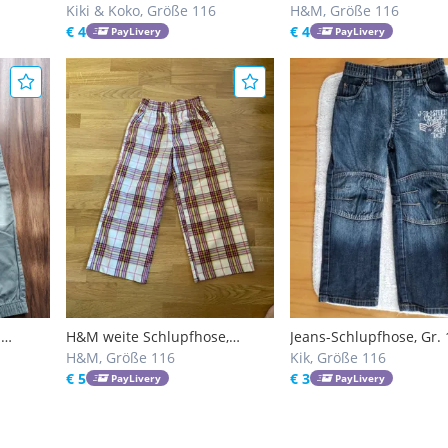
Kiki & Koko, Größe 116
gr. 116
H&M, Größe 116
€ 4
€ 4
PayLivery
PayLivery
.
H&M weite Schlupfhose,
Jeans-Schlupfhose, Gr. 
Mädchen, 116
H&M, Größe 116
blau
Kik, Größe 116
€ 5
€ 3
PayLivery
PayLivery