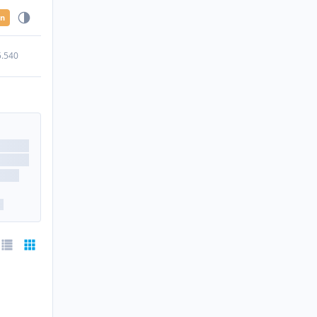
en
5.540