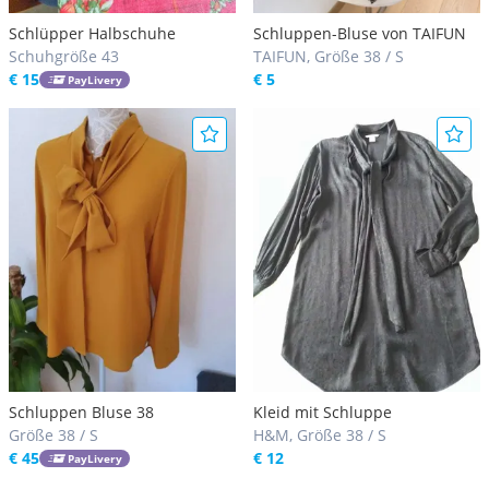
Schlüpper Halbschuhe
Schluppen-Bluse von TAIFUN
Schuhgröße 43
TAIFUN, Größe 38 / S
€ 15
€ 5
PayLivery
Schluppen Bluse 38
Kleid mit Schluppe
Größe 38 / S
H&M, Größe 38 / S
€ 45
€ 12
PayLivery