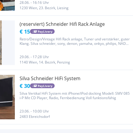
28.06. - 16:16 Uhr
1230 Wien, 23. Bezirk, Liesing
(reserviert) Schneider Hifi Rack Anlage
€ 15
PayLivery
Retro/Design/Vintage Hifi Rack anlage, Tuner und verstärker, guter
Klang. Silva schneider, sony, denon, yamaha, onkyo, philips, NAD
Bang Olufsen, Bowers wilkins, Grundig etc hat ja jeder. Diese
Stereoanlage ist etwas besonderes. Einfach beliebige Boxen...
29.06. - 17:28 Uhr
1140 Wien, 14. Bezirk, Penzing
Silva Schneider HiFi System
€ 30
PayLivery
Silva Vertikal HiFi System mit iPhone/iPod docking Modell: SMV 085
i-P Mit CD Player, Radio, Fernbedienung Voll funktionsfähig
23.06. - 10:00 Uhr
2483 Ebreichsdorf