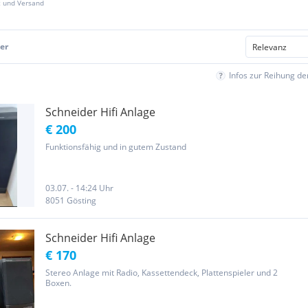
z und Versand
er
Infos zur Reihung d
Schneider Hifi Anlage
€ 200
Funktionsfähig und in gutem Zustand
03.07. - 14:24 Uhr
8051 Gösting
Schneider Hifi Anlage
€ 170
Stereo Anlage mit Radio, Kassettendeck, Plattenspieler und 2
Boxen.