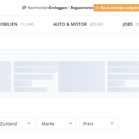
Nachrichten
Einloggen
|
Registrieren
Neue Anzeige aufgeb
OBILIEN
AUTO & MOTOR
JOBS
112.495
205.645
1
Zustand
Marke
Preis