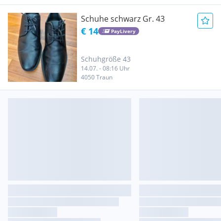
Schuhe schwarz Gr. 43
€ 14
PayLivery
Schuhgröße 43
14.07. - 08:16 Uhr
4050 Traun