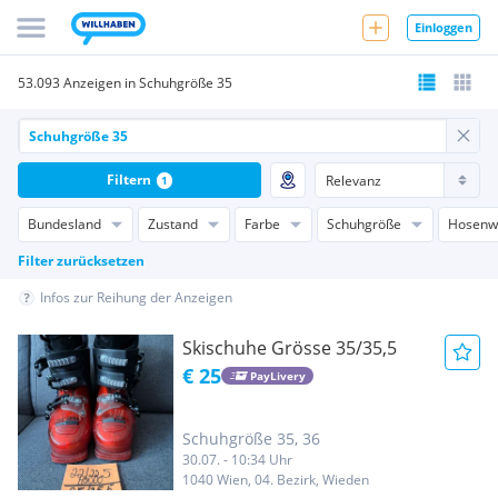
Einloggen
53.093 Anzeigen in Schuhgröße 35
Filtern
1
Bundesland
Zustand
Farbe
Schuhgröße
Hosenw
Filter zurücksetzen
Infos zur Reihung der Anzeigen
Skischuhe Grösse 35/35,5
€ 25
PayLivery
Schuhgröße 35, 36
30.07. - 10:34 Uhr
1040 Wien, 04. Bezirk, Wieden