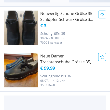
Neuwertig Schuhe Größe 35
Schlüpfer Schwarz Größe 35
für Buben
€ 3
Schuhgröße 35
30.06. - 08:08 Uhr
7000 Eisenstadt
Neue Damen
Trachtenschuhe Grösse 35,
Damen Trachten Schuhe in
€ 99,99
Untergrösse / Größe 35
Schuhgröße bis 36
08.07. - 14:12 Uhr
3552 Droß