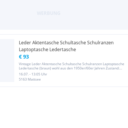
Leder Aktentasche Schultasche Schulranzen
Laptoptasche Ledertasche
€ 93
Vintage Leder Aktentasche Schultasche Schulranzen Laptoptasche
Ledertasche (braun) wohl aus den 1950er/60er Jahren Zustand:
Alterstypischer, Gebrauchter Zustand, mit den typischen Abriebs-,
16.07. - 13:05 Uhr
Alterungs- und Gebrauchsspuren aus der Zeit!!! Zustand und...
5163 Mattsee