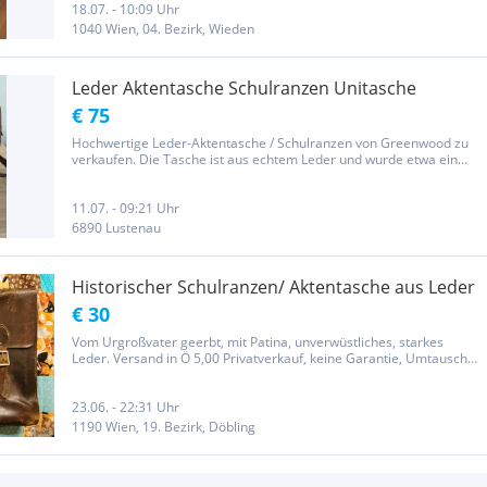
18.07. - 10:09 Uhr
1040 Wien, 04. Bezirk, Wieden
Leder Aktentasche Schulranzen Unitasche
€ 75
Hochwertige Leder-Aktentasche / Schulranzen von Greenwood zu
verkaufen. Die Tasche ist aus echtem Leder und wurde etwa ein
Jahr benutzt. Dadurch hat sie bereits eine schöne natürliche Patina
bekommen. Sie bietet viel Stauraum – zwei Ordner passen...
11.07. - 09:21 Uhr
6890 Lustenau
Historischer Schulranzen/ Aktentasche aus Leder
€ 30
Vom Urgroßvater geerbt, mit Patina, unverwüstliches, starkes
Leder. Versand in Ö 5,00 Privatverkauf, keine Garantie, Umtausch
oder Rücknahme. Bitte beachten Sie auch meine anderen Anzeigen!
23.06. - 22:31 Uhr
1190 Wien, 19. Bezirk, Döbling