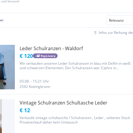
z und Versand
er
Infos zur Reihung d
Leder Schulranzen - Waldorf
€ 120
PayLivery
Wir verkaufen unseren Leder Schulranzen in blau mit Delfin in weiß
und schwarzen Elementen. Der Schulranzen war 3 Jahre in
Verwendung ist gebraucht aber bereit für die nächsten Schuljahre.
Der Schulranzen hat die Maße: 36x31x11 cm - die Waldorf...
03.08. - 15:21 Uhr
2542 Kottingbrunn
Vintage Schulranzen Schultasche Leder
€ 12
Verkaufe vintage schultasche / Schulranzen , Leder , seltenes Stück
Privatverkauf daher kein Umtausch