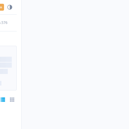
en
5.576