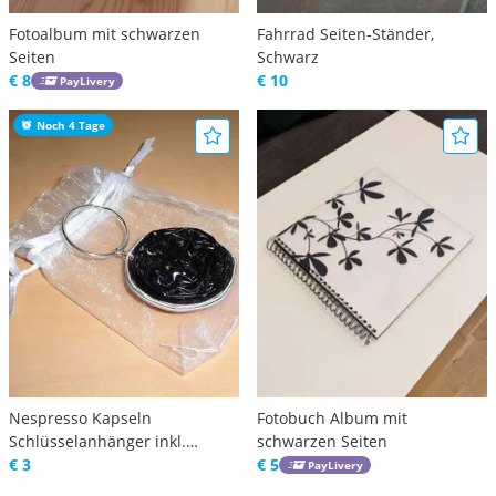
Fotoalbum mit schwarzen
Fahrrad Seiten-Ständer,
Seiten
Schwarz
€ 8
€ 10
PayLivery
Noch 4 Tage
Nespresso Kapseln
Fotobuch Album mit
Schlüsselanhänger inkl.
schwarzen Seiten
Geschenkbeutel, eine Seite
€ 3
€ 5
PayLivery
Gold und die andere Seite