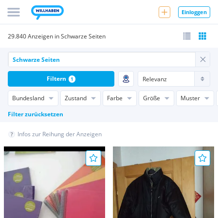
Einloggen
29.840 Anzeigen in Schwarze Seiten
Filtern
1
Bundesland
Zustand
Farbe
Größe
Muster
Filter zurücksetzen
Infos zur Reihung der Anzeigen