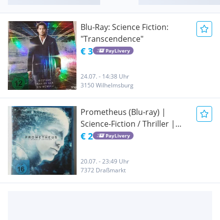
Blu-Ray: Science Fiction:
"Transcendence"
€ 3
PayLivery
24.07. - 14:38 Uhr
3150 Wilhelmsburg
Prometheus (Blu-ray) |
Science-Fiction / Thriller |
Gebraucht
€ 2
PayLivery
20.07. - 23:49 Uhr
7372 Draßmarkt