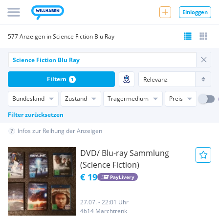
Einloggen
577 Anzeigen in Science Fiction Blu Ray
Filtern
1
Bundesland
Zustand
Trägermedium
Preis
Filter zurücksetzen
Infos zur Reihung der Anzeigen
DVD/ Blu-ray Sammlung
(Science Fiction)
€ 19
PayLivery
27.07. - 22:01 Uhr
4614 Marchtrenk