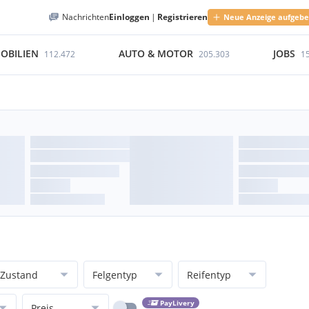
Nachrichten
Einloggen
|
Registrieren
Neue Anzeige aufgeb
OBILIEN
AUTO & MOTOR
JOBS
112.472
205.303
1
Zustand
Felgentyp
Reifentyp
PayLivery
Preis