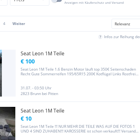
Anzeigen mit Käuferschutz und Versand
4
Weiter
Infos zur Reihung d
Seat Leon 1M Teile
€ 100
Seat Leon 1M Teile 1.6 Benzin Motor läuft top 350€ Seitenschaden
Recht Gute Sommerreifen 195/65R15 200€ Kotflügel Links Rostfrei
Heckklappe Rostfrei Motorhaube gut Lenkgetriebe Lichtmaschine
Getriebe Antriebswelle Tacho Sitze Klima Usw Einfach nachfragen
31.07. - 03:50 Uhr
2823 Brunn bei Pitten
Seat Leon 1M Teile
€ 10
Seat Leon 1M Teile !!! NUR MEHR DIE TEILE WAS AUF DIE FOTOS 1
UND 4 SIND ZUHABEN!!! KAROSSERIE ist schon verkauft!!! Versand
kosten übernimmt der Käufer!!!! Keine Garantie oder