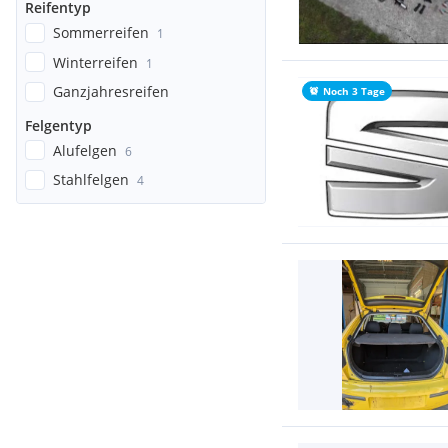
Reifentyp
Sommerreifen
1
Winterreifen
1
Ganzjahresreifen
Noch 3 Tage
Felgentyp
Alufelgen
6
Stahlfelgen
4