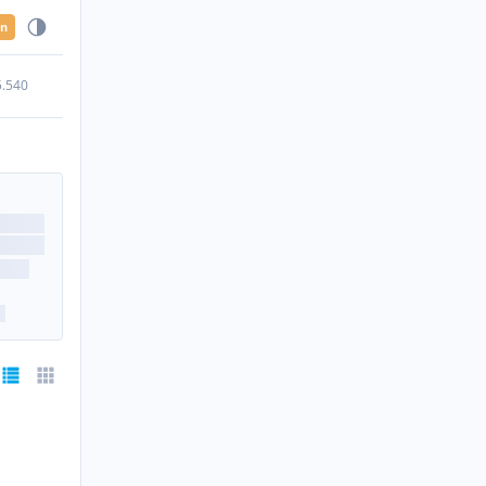
en
5.540