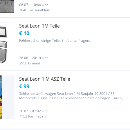
Gewährleistung oder Rücknahme von den Artikel!!!
06.07. - 10:44 Uhr
3040 Tausendblum
Seat Leon 1M Teile
€ 10
Fehlen schon einige Teile. Einfach anfragen.
26.06. - 20:10 Uhr
3950 Gmünd
Seat Leon 1 M ASZ Teile
€ 99
Schlachte Unfallwagen Seat Leon 1 M Baujahr 10.2004 ASZ
Motorcode 130ps PD viel Teile vorhanden bitte anfragen. Türen ,
Heckklappe , Innenausstattung, Sitze, Verglasung.Auch telefonisch
sieh Nummer Fotos!
20.07. - 07:02 Uhr
7152 Pamhagen