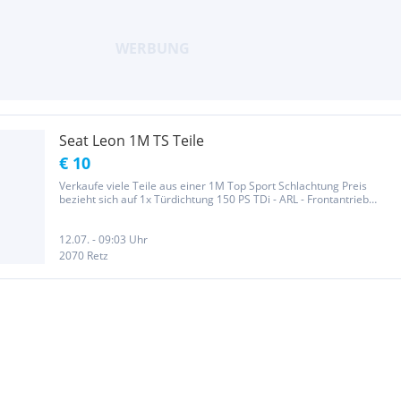
Seat Leon 1M TS Teile
€ 10
Verkaufe viele Teile aus einer 1M Top Sport Schlachtung Preis
bezieht sich auf 1x Türdichtung 150 PS TDi - ARL - Frontantrieb
Gewünscht Teile Anfragen und ich kontrolliere ob in Ordnung bzw
noch da. Noch da, Bremsanlage komplett, Behälter div., 3x...
12.07. - 09:03 Uhr
2070 Retz