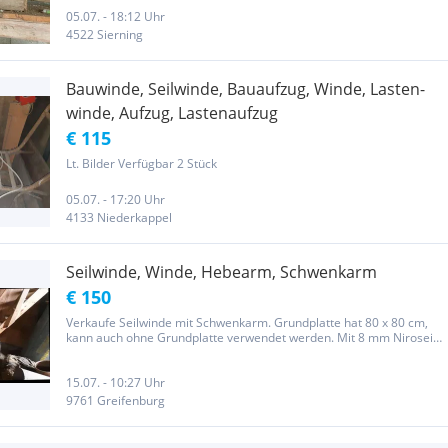
05.07. - 18:12 Uhr
4522 Sierning
Bauwinde, Seilwinde, Bauaufzug, Winde, Lasten-
winde, Aufzug, Lastenaufzug
€ 115
Lt. Bilder Verfügbar 2 Stück
05.07. - 17:20 Uhr
4133 Niederkappel
Seilwinde, Winde, Hebearm, Schwenkarm
€ 150
Verkaufe Seilwinde mit Schwenkarm. Grundplatte hat 80 x 80 cm,
kann auch ohne Grundplatte verwendet werden. Mit 8 mm Niroseil
ca. 30 m, 400 kg Traglast, Arm ca. 1,8 m Länge (verlängerbar).
Winde kann mit Kurbel oder Bohrmaschine betrieben werden.
15.07. - 10:27 Uhr
9761 Greifenburg