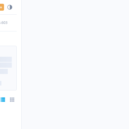
en
5.603