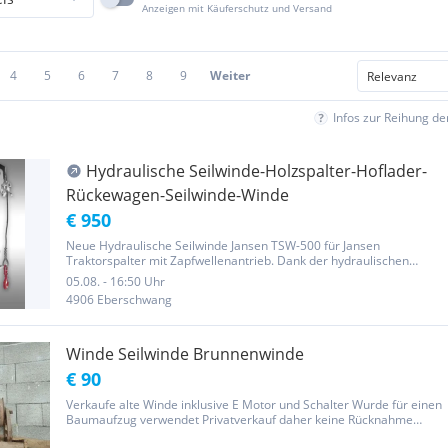
Anzeigen mit Käuferschutz und Versand
4
5
6
7
8
9
Weiter
Infos zur Reihung d
Hydraulische Seilwinde-Holzspalter-Hoflader-
Rückewagen-Seilwinde-Winde
€ 950
Neue Hydraulische Seilwinde Jansen TSW-500 für Jansen
Traktorspalter mit Zapfwellenantrieb. Dank der hydraulischen
Seilwinde lassen sich auch schwere Holzstämme mühelos und ohne
05.08. - 16:50 Uhr
Kraftaufwand an Ihren Holzspalter heranziehen. Die Winde hat eine
4906 Eberschwang
maximale...
Winde Seilwinde Brunnenwinde
€ 90
Verkaufe alte Winde inklusive E Motor und Schalter Wurde für einen
Baumaufzug verwendet Privatverkauf daher keine Rücknahme
Garantie oder Gewährleistung