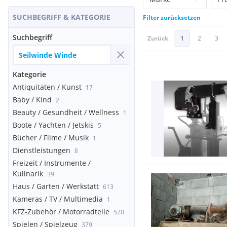
SUCHBEGRIFF & KATEGORIE
Filter zurücksetzen
Suchbegriff
Zurück
1
2
3
Kategorie
Antiquitäten / Kunst
17
Baby / Kind
2
Beauty / Gesundheit / Wellness
1
Boote / Yachten / Jetskis
5
Bücher / Filme / Musik
1
Dienstleistungen
8
Freizeit / Instrumente /
Kulinarik
39
Haus / Garten / Werkstatt
613
Kameras / TV / Multimedia
1
KFZ-Zubehör / Motorradteile
520
Spielen / Spielzeug
379