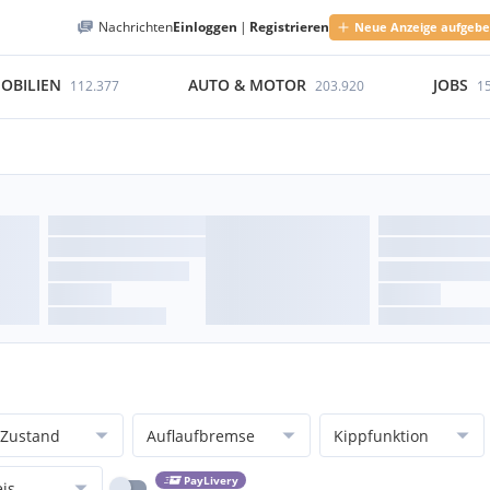
Nachrichten
Einloggen
|
Registrieren
Neue Anzeige aufgeb
OBILIEN
AUTO & MOTOR
JOBS
112.377
203.920
1
Zustand
Auflaufbremse
Kippfunktion
PayLivery
eis