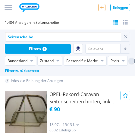
Einloggen
1.484 Anzeigen in Seitenscheibe
Filtern
1
Bundesland
Zustand
Passend für Marke
Preis
Filter zurücksetzen
Infos zur Reihung der Anzeigen
OPEL-Rekord-Caravan
Seitenscheiben hinten, links
u. rechts und eine
€ 90
Seitenscheibe ausstellbar.
18.07. - 15:13 Uhr
8302 Edelsgrub