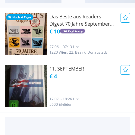
Das Beste aus Readers
Noch 4 Tage
Digest 70 Jahre September
2018 / September 1948
€ 10
PayLivery
27.06. - 07:13 Uhr
1220 Wien, 22. Bezirk, Donaustadt
11. SEPTEMBER
€ 4
17.07. - 18:26 Uhr
5600 Einöden