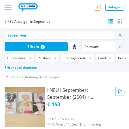
Einloggen
9.736 Anzeigen in September
Filtern
1
Bundesland
Zustand
Ersttagsbriefe
Land
Preis
Filter zurücksetzen
Infos zur Reihung der Anzeigen
! NEU ! September:
September (2004) +
September: In Orbit (2005) +
€ 150
September: Dancing Shoes
(2007) + September: Dancing
27.07. - 16:45 Uhr
in Orbit (2008) + September:
1110 Wien, 11. Bezirk, Simmering