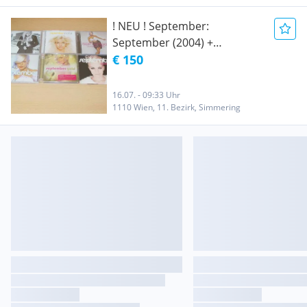
Gold (2008) + September:
Love CPR (2011)
! NEU ! September:
September (2004) +
September: In Orbit (2005) +
€ 150
September: Dancing Shoes
(2007) = Originalverpackt +
16.07. - 09:33 Uhr
September: Dancing In Orbit
1110 Wien, 11. Bezirk, Simmering
(2008) = Originalverpackt +
September: Gold (2008) +
September: Love CPR (2011)
= Originalverpackt