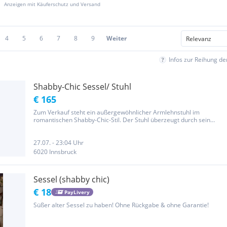
Anzeigen mit Käuferschutz und Versand
4
5
6
7
8
9
Weiter
Infos zur Reihung d
Shabby-Chic Sessel/ Stuhl
€ 165
Zum Verkauf steht ein außergewöhnlicher Armlehnstuhl im
romantischen Shabby-Chic-Stil. Der Stuhl überzeugt durch sein
weißes Holzgestell mit gewollter Vintage-Patina, geschwungene
Armlehnen sowie dekorative goldfarbene Verzierungen und
Polsternägel. Der...
27.07. - 23:04 Uhr
6020 Innsbruck
Sessel (shabby chic)
€ 18
PayLivery
Süßer alter Sessel zu haben! Ohne Rückgabe & ohne Garantie!