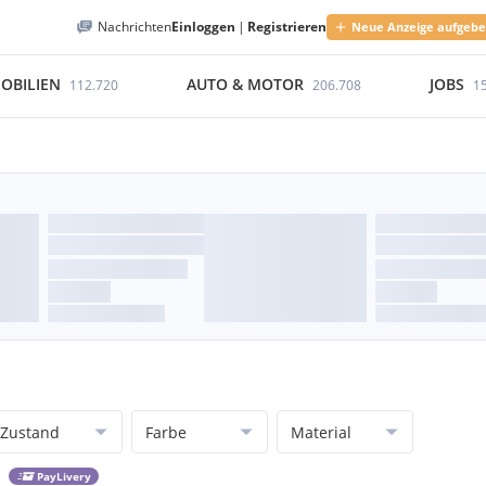
Nachrichten
Einloggen
|
Registrieren
Neue Anzeige aufgeb
OBILIEN
AUTO & MOTOR
JOBS
112.720
206.708
1
Zustand
Farbe
Material
PayLivery