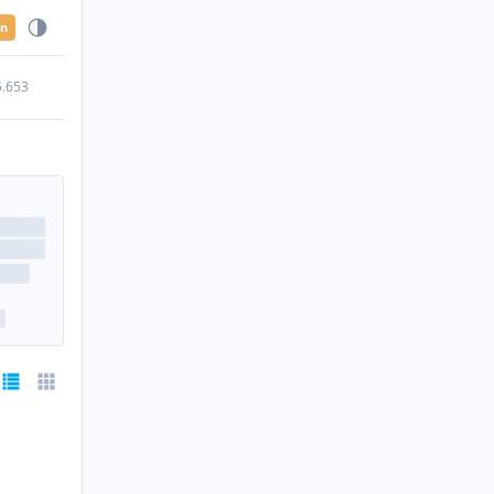
en
5.653