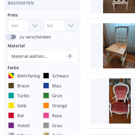
BASISDATEN
Preis
zu verschenken
Material
Material wählen...
Farbe
Mehrfarbig
Schwarz
Braun
Blau
Türkis
Grün
Gelb
Orange
Rot
Rosa
Violett
Grau