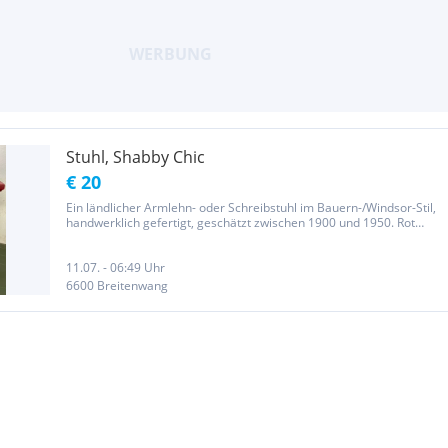
Stuhl, Shabby Chic
€ 20
Ein ländlicher Armlehn- oder Schreibstuhl im Bauern-/Windsor-Stil,
handwerklich gefertigt, geschätzt zwischen 1900 und 1950. Rot
lackiert wurde er erst später im ShabbyLook und ließe sich sicher
wieder abschleifen oder abbeizen. Massiv und völlig in...
11.07. - 06:49 Uhr
6600 Breitenwang