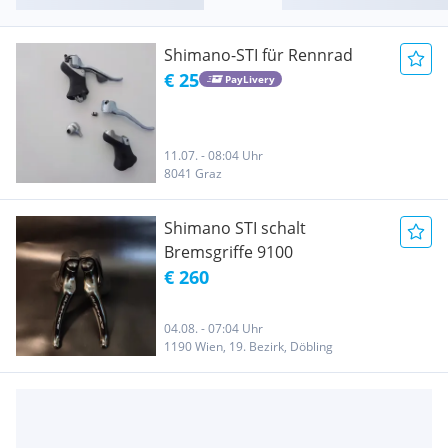
Shimano-STI für Rennrad
€ 25
PayLivery
11.07. - 08:04 Uhr
8041 Graz
Shimano STI schalt
Bremsgriffe 9100
€ 260
04.08. - 07:04 Uhr
1190 Wien, 19. Bezirk, Döbling