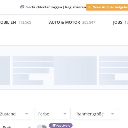
Nachrichten
Einloggen
|
Registrieren
Neue Anzeige aufgeb
OBILIEN
AUTO & MOTOR
JOBS
112.565
205.847
1
Zustand
Farbe
Rahmengröße
PayLivery
Preis