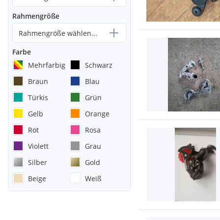
Rahmengröße
Rahmengröße wählen...
Farbe
Mehrfarbig
Schwarz
Braun
Blau
Türkis
Grün
Gelb
Orange
Rot
Rosa
Violett
Grau
Silber
Gold
Beige
Weiß