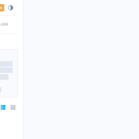
en
5.699