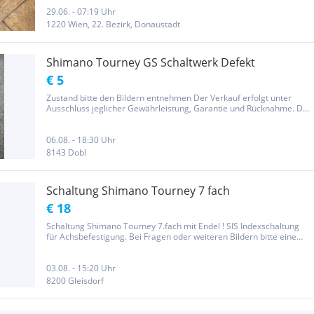
29.06. - 07:19 Uhr
1220 Wien, 22. Bezirk, Donaustadt
Shimano Tourney GS Schaltwerk Defekt
€ 5
Zustand bitte den Bildern entnehmen Der Verkauf erfolgt unter
Ausschluss jeglicher Gewährleistung, Garantie und Rücknahme. Da
es sich um einen Privatverkauf handelt wird keine Garantie
übernommen. Der Bieter erklärt sich damit einverstanden und
erkennt...
06.08. - 18:30 Uhr
8143 Dobl
Schaltung Shimano Tourney 7 fach
€ 18
Schaltung Shimano Tourney 7.fach mit Endel ! SIS Indexschaltung
für Achsbefestigung. Bei Fragen oder weiteren Bildern bitte eine
Email mit Telefonnummer an mich, ich rufe sie zurück! Aufgrund
des neuen EU-Rechtes weise ich ausdrücklich darauf hin, dass...
03.08. - 15:20 Uhr
8200 Gleisdorf