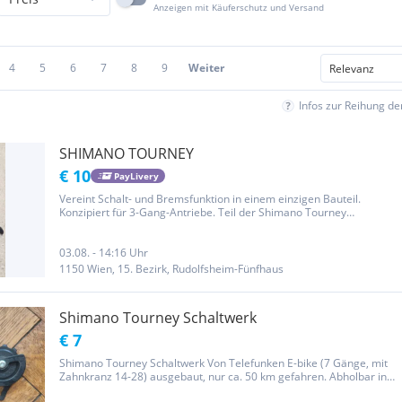
Anzeigen mit Käuferschutz und Versand
4
5
6
7
8
9
Weiter
Infos zur Reihung d
SHIMANO TOURNEY
€ 10
PayLivery
Vereint Schalt- und Bremsfunktion in einem einzigen Bauteil.
Konzipiert für 3-Gang-Antriebe. Teil der Shimano Tourney
Einsteiger-Komponentenserie. Ermöglicht die Anpassung der
Hebelreichweite an die Handgröße des Fahrers. Die Ware wird wie
abgebildet und...
03.08. - 14:16 Uhr
1150 Wien, 15. Bezirk, Rudolfsheim-Fünfhaus
Shimano Tourney Schaltwerk
€ 7
Shimano Tourney Schaltwerk Von Telefunken E-bike (7 Gänge, mit
Zahnkranz 14-28) ausgebaut, nur ca. 50 km gefahren. Abholbar in
Graz oder Wien. €7.-