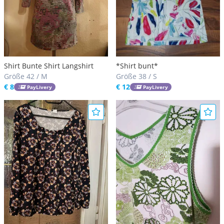
Shirt Bunte Shirt Langshirt
*Shirt bunt*
Größe 42 / M
Größe 38 / S
€ 8
€ 12
PayLivery
PayLivery