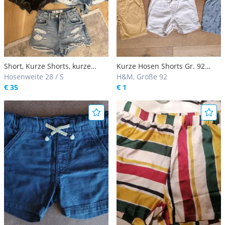
Short, Kurze Shorts, kurze
Kurze Hosen Shorts Gr. 92
Hose
Hosenweite 28 / S
Short Hose kurz
H&M, Größe 92
€ 35
€ 1