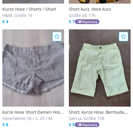
Kurze Hose / Shorts / Short
Short kurz, Hose kurz
H&M, Größe 74
Größe ab 176
€ 4
€ 7
PayLivery
kurze Hose Short Damen Hose
Short, kurze Hose, Bermuda,
Short Shorts
Hosenweite 28 / S, 29 / M
Größe 158, Gr. 158, Bermuda
Garcia, Größe 158
€ 8
Short, Bermuda-Short,
€ 5
PayLivery
Kurzhose, Kurz-Hose, Shorts,