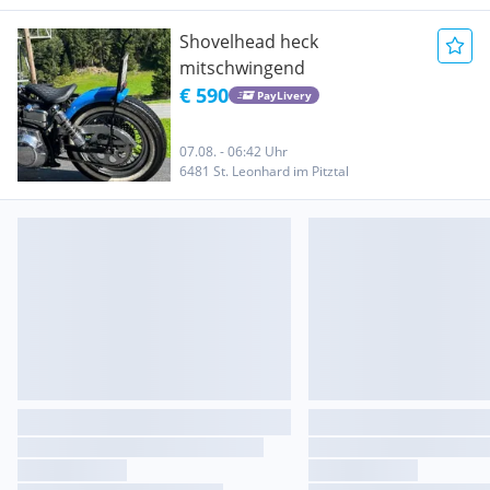
Shovelhead heck
mitschwingend
€ 590
PayLivery
07.08. - 06:42 Uhr
6481 St. Leonhard im Pitztal