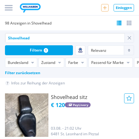
Einloggen
98 Anzeigen in Shovelhead
Filtern
1
Bundesland
Zustand
Farbe
Passend für Marke
P
Filter zurücksetzen
Infos zur Reihung der Anzeigen
Shovelhead sitz
€ 120
PayLivery
03.08. - 21:02 Uhr
6481 St. Leonhard im Pitztal