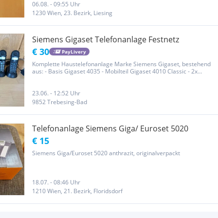
06.08. - 09:55 Uhr
1230 Wien, 23. Bezirk, Liesing
Siemens Gigaset Telefonanlage Festnetz
€ 30
PayLivery
Komplette Haustelefonanlage Marke Siemens Gigaset, bestehend
aus: - Basis Gigaset 4035 - Mobilteil Gigaset 4010 Classic - 2x
Mobilteil Gigaset 4000L Voll funktionsfähig, nur die Akkus der
Mobilteile (jeweils 2xAA) gehören getauscht. Privatverkauf, keine...
23.06. - 12:52 Uhr
9852 Trebesing-Bad
Telefonanlage Siemens Giga/ Euroset 5020
€ 15
Siemens Giga/Euroset 5020 anthrazit, originalverpackt
18.07. - 08:46 Uhr
1210 Wien, 21. Bezirk, Floridsdorf