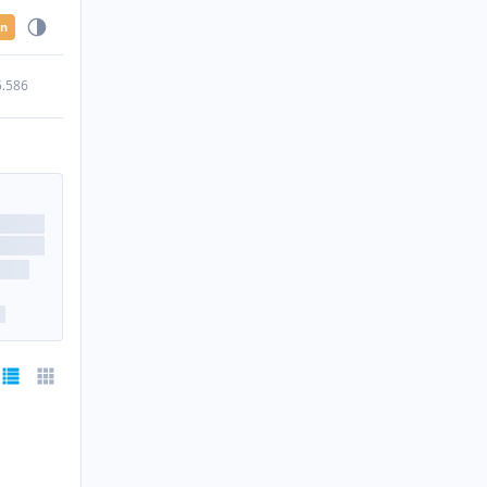
en
5.586