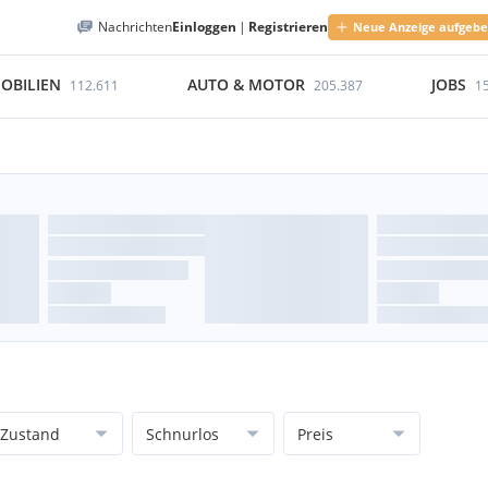
Nachrichten
Einloggen
|
Registrieren
Neue Anzeige aufgeb
OBILIEN
AUTO & MOTOR
JOBS
112.611
205.387
1
Zustand
Schnurlos
Preis