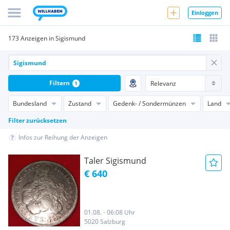
Einloggen
173 Anzeigen in Sigismund
Filtern
1
Bundesland
Zustand
Gedenk- / Sondermünzen
Land
Filter zurücksetzen
Infos zur Reihung der Anzeigen
Taler Sigismund
€ 640
01.08. - 06:08 Uhr
5020 Salzburg